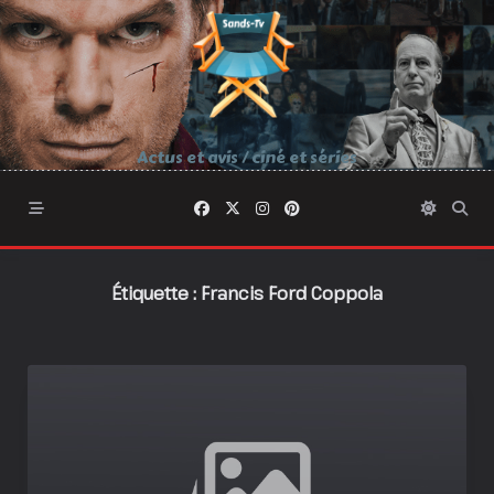
Skip
to
content
Actus et avis / ciné et séries
Étiquette :
Francis Ford Coppola