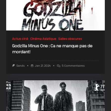
Actus ciné
Cinéma Asiatique
Salles obscures
Godzilla Minus One : Ca ne manque pas de
mordant!
Sur
Sands
Jan 21, 2024
5 Commentaires
Godzilla
Minus
One
:
Ca
Ne
Manque
Pas
De
Mordant!