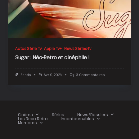
Actus Série Tv
Apple Tv+
News Séries-Tv
Sugar : Néo-Retro et cinéphile !
Sur
Sands
Avr 9, 2024
3 Commentaires
Sugar
:
Néo-
Retro
Et
Cinéphile
!
Cinéma
Séries
News/Dossiers
Les Reco Retro
Incontournables
Membres