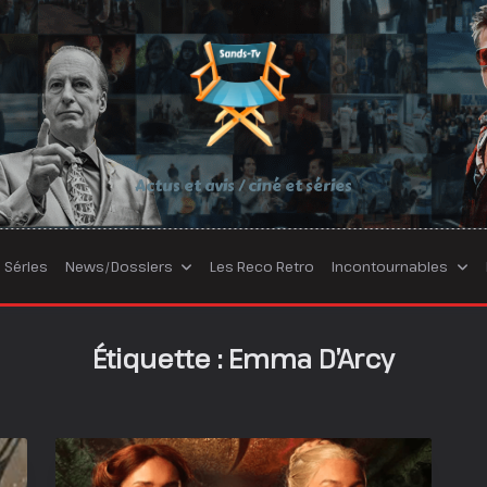
Actus et avis / ciné et séries
Séries
News/Dossiers
Les Reco Retro
Incontournables
Étiquette :
Emma D’Arcy