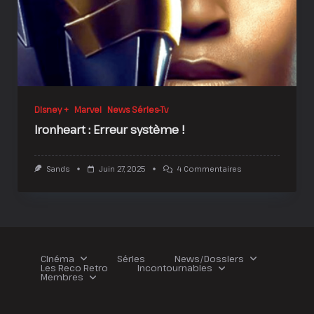
Disney +
Marvel
News Séries-Tv
Ironheart : Erreur système !
Sur
Sands
Juin 27, 2025
4 Commentaires
Ironheart
:
Erreur
Système
!
Cinéma
Séries
News/Dossiers
Les Reco Retro
Incontournables
Membres