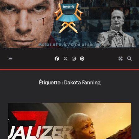
Skip
to
content
Actus et avis / ciné et séries
Étiquette :
Dakota Fanning