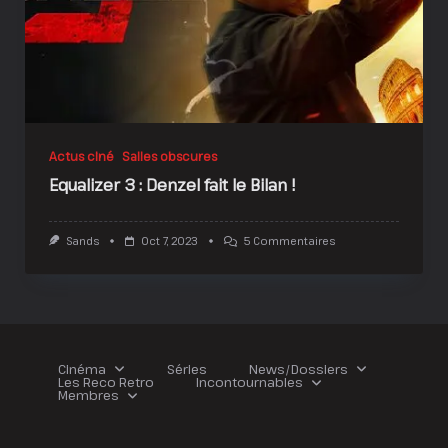
Actus ciné
Salles obscures
Equalizer 3 : Denzel fait le Bilan !
Sur
Sands
Oct 7, 2023
5 Commentaires
Equalizer
3
:
Denzel
Fait
Le
Bilan
!
Cinéma
Séries
News/Dossiers
Les Reco Retro
Incontournables
Membres