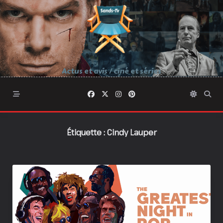
Skip
to
content
Actus et avis / ciné et séries
Étiquette :
Cindy Lauper