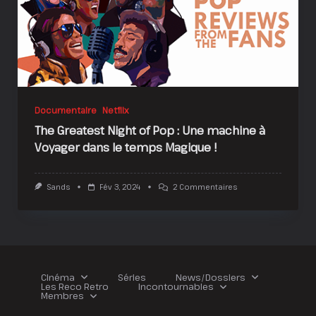
Documentaire
Netflix
The Greatest Night of Pop : Une machine à
Voyager dans le temps Magique !
Sur
Sands
Fév 3, 2024
2 Commentaires
The
Greatest
Night
Of
Pop
:
Une
Machine
Cinéma
Séries
News/Dossiers
À
Les Reco Retro
Incontournables
Voyager
Membres
Dans
Le