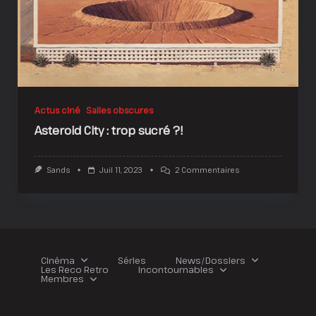
Actus ciné
Salles obscures
Asteroid City : trop sucré ?!
Sur
Sands
Juil 11, 2023
2 Commentaires
Asteroid
City
:
Trop
Sucré
?!
Cinéma
Séries
News/Dossiers
Les Reco Retro
Incontournables
Membres