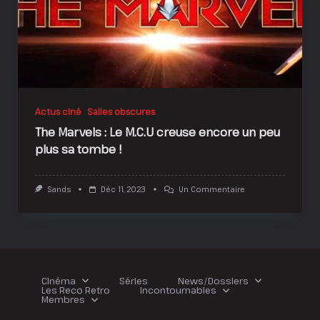
Actus ciné
Salles obscures
The Marvels : Le M.C.U creuse encore un peu
plus sa tombe !
Sur
Sands
Déc 11, 2023
Un Commentaire
The
Marvels
:
Le
M.C.U
Creuse
Encore
Un
Cinéma
Séries
News/Dossiers
Peu
Les Reco Retro
Incontournables
Plus
Membres
Sa
Tombe