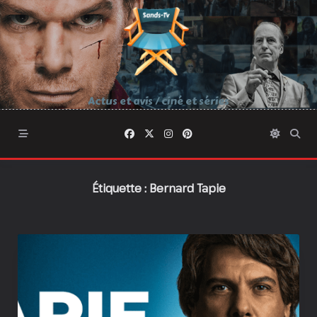
Skip
to
content
Actus et avis / ciné et séries
Étiquette :
Bernard Tapie