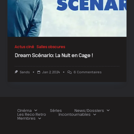
Actus ciné
Salles obscures
Dream Scénario: La Nuit en Cage !
Sur
Sands
Jan 2, 2024
6 Commentaires
Dream
Scénario:
La
Nuit
En
Cage
!
Cinéma
Séries
News/Dossiers
Les Reco Retro
Incontournables
Membres