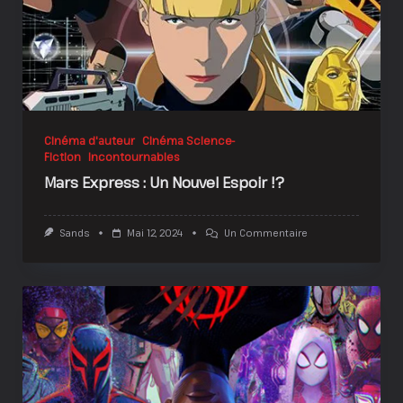
Cinéma d'auteur
Cinéma Science-
Fiction
Incontournables
Mars Express : Un Nouvel Espoir !?
Sur
Sands
Mai 12, 2024
Un Commentaire
Mars
Express
:
Un
Nouvel
Espoir
!?