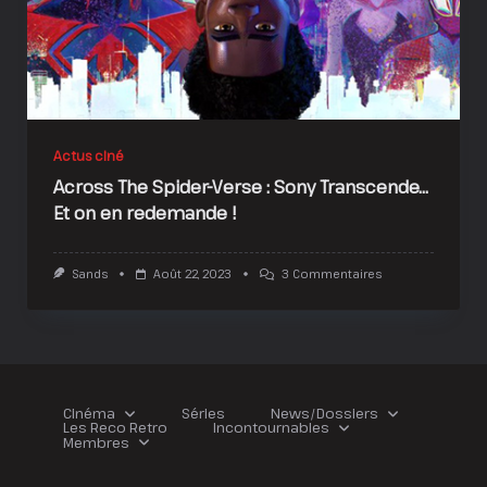
Actus ciné
Across The Spider-Verse : Sony Transcende…
Et on en redemande !
Sur
Sands
Août 22, 2023
3 Commentaires
Across
The
Spider-
Verse
:
Sony
Transcende…
Et
Cinéma
Séries
News/Dossiers
On
Les Reco Retro
Incontournables
En
Membres
Redemande
!