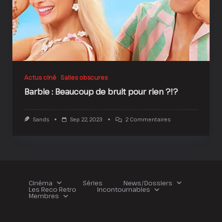
Actus ciné
Salles obscures
Barbie : Beaucoup de bruit pour rien ?!?
Sur
Sands
Sep 22, 2023
2 Commentaires
Barbie
:
Beaucoup
De
Bruit
Pour
Rien
?!?
Cinéma
Séries
News/Dossiers
Les Reco Retro
Incontournables
Membres