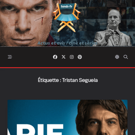
Skip
to
content
Actus et avis / ciné et séries
Étiquette :
Tristan Seguela