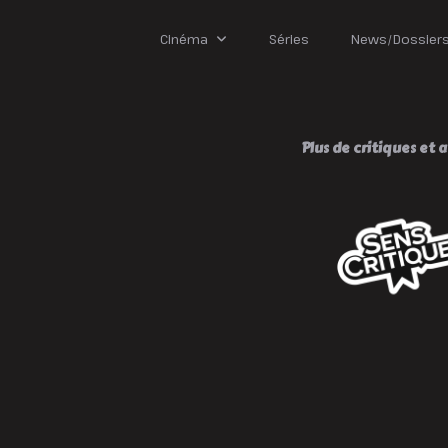
La
Croisée
Des
Cinéma
Séries
News/Dossier
Chemins
!
Plus de critiques et av