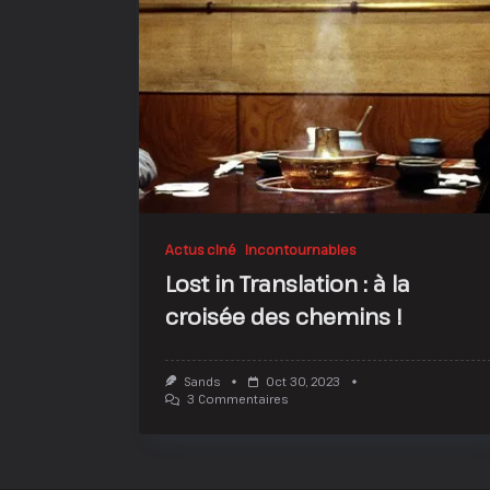
Actus ciné
Incontournables
Lost in Translation : à la
croisée des chemins !
Sands
Oct 30, 2023
Sur
3 Commentaires
Lost
In
Translation
:
À