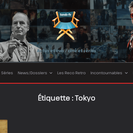
Actus et avis / ciné et séries
Séries
News/Dossiers
Les Reco Retro
Incontournables
Étiquette :
Tokyo