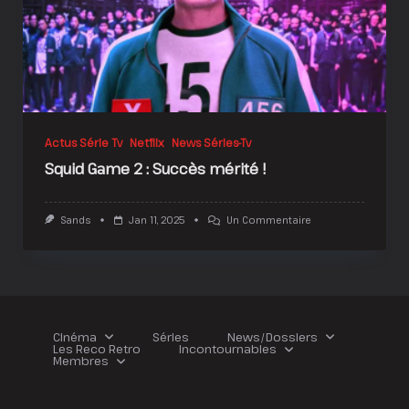
Actus Série Tv
Netflix
News Séries-Tv
Squid Game 2 : Succès mérité !
Sur
Sands
Jan 11, 2025
Un Commentaire
Squid
Game
2
:
Succès
Mérité
!
Cinéma
Séries
News/Dossiers
Les Reco Retro
Incontournables
Membres