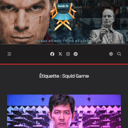
Skip
to
content
Actus et avis / ciné et séries
Étiquette :
Squid Game