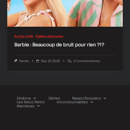
Actus ciné
Salles obscures
Barbie : Beaucoup de bruit pour rien ?!?
Sur
Sands
Sep 22, 2023
2 Commentaires
Barbie
:
Beaucoup
De
Bruit
Pour
Rien
?!?
Cinéma
Séries
News/Dossiers
Les Reco Retro
Incontournables
Membres