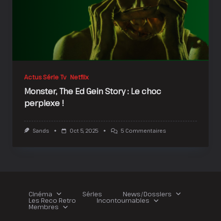
Actus Série Tv
Netflix
Monster, The Ed Gein Story : Le choc
perplexe !
Sur
Sands
Oct 5, 2025
5 Commentaires
Monster,
The
Ed
Gein
Story
:
Le
Choc
Cinéma
Séries
News/Dossiers
Perplexe
Les Reco Retro
Incontournables
!
Membres