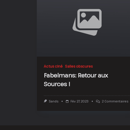
Actus ciné
Salles obscures
Fabelmans: Retour aux
Sources !
S
Sands
Fév 27, 2023
2 Commentaires
F
R
A
S
!