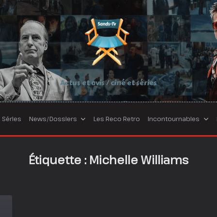
Actus et avis / ciné et séries
Séries
News/Dossiers
Les Reco Retro
Incontournables
Étiquette :
Michelle Williams