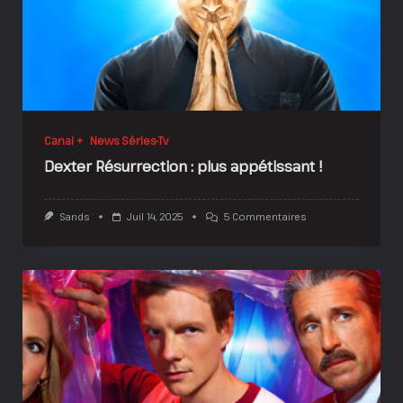
Canal +
News Séries-Tv
Dexter Résurrection : plus appétissant !
Sur
Sands
Juil 14, 2025
5 Commentaires
Dexter
Résurrection
:
Plus
Appétissant
!