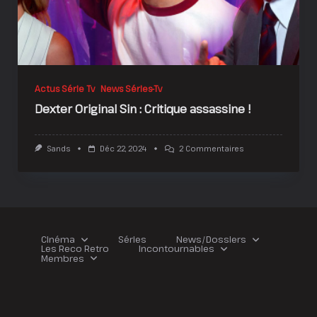
Actus Série Tv
News Séries-Tv
Dexter Original Sin : Critique assassine !
Sur
Sands
Déc 22, 2024
2 Commentaires
Dexter
Original
Sin
:
Critique
Assassine
!
Cinéma
Séries
News/Dossiers
Les Reco Retro
Incontournables
Membres