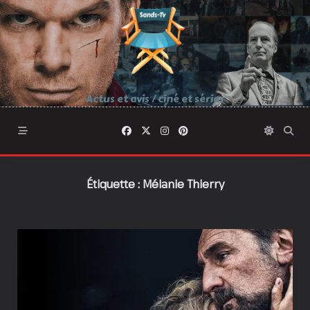
Skip
to
content
Actus et avis / ciné et séries
Étiquette :
Mélanie Thierry