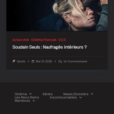
Actus ciné
Cinéma Francais
V.O.D
Soudain Seuls : Naufragés intérieurs ?
Sur
Sands
Mai 31, 2025
Un Commentaire
Soudain
Seuls
:
Naufragés
Intérieurs
?
Cinéma
Séries
News/Dossiers
Les Reco Retro
Incontournables
Membres