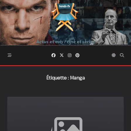
Skip
to
content
Actus et avis / ciné et séries
Étiquette :
Manga