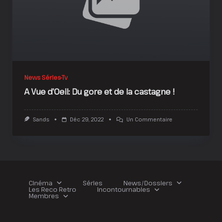
News Séries-Tv
A Vue d’Oeil: Du gore et de la castagne !
Sur
Sands
Déc 29, 2022
Un Commentaire
A
Vue
D’Oeil:
Du
Gore
Et
De
La
Cinéma
Séries
News/Dossiers
Castagne
Les Reco Retro
Incontournables
!
Membres