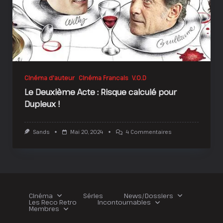
Cinéma d'auteur
Cinéma Francais
V.O.D
Le Deuxième Acte : Risque calculé pour
Dupieux !
Sur
Sands
Mai 20, 2024
4 Commentaires
Le
Deuxième
Acte
:
Risque
Calculé
Pour
Dupieux
Cinéma
Séries
News/Dossiers
!
Les Reco Retro
Incontournables
Membres