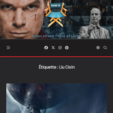
Skip
to
content
Actus et avis / ciné et séries
Étiquette :
Liu Cixin