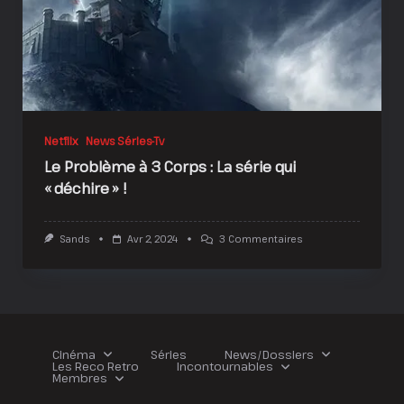
Netflix
News Séries-Tv
Le Problème à 3 Corps : La série qui
« déchire » !
Sur
Sands
Avr 2, 2024
3 Commentaires
Le
Problème
À
3
Corps
:
La
Série
Cinéma
Séries
News/Dossiers
Qui
Les Reco Retro
Incontournables
« Déchire »
Membres
!