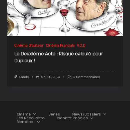
Cinéma d'auteur
Cinéma Francais
V.O.D
Le Deuxième Acte : Risque calculé pour
Dupieux !
Sur
Sands
Mai 20, 2024
4 Commentaires
Le
Deuxième
Acte
:
Risque
Calculé
Pour
Dupieux
Cinéma
Séries
News/Dossiers
!
Les Reco Retro
Incontournables
Membres