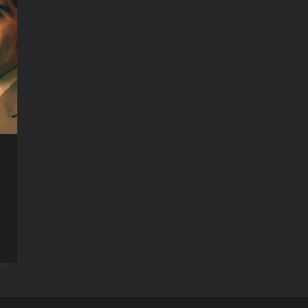
ur
ate
ight
ith
he
evil