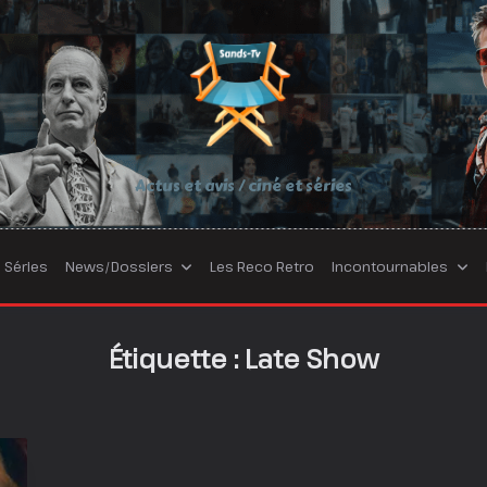
Actus et avis / ciné et séries
Séries
News/Dossiers
Les Reco Retro
Incontournables
Étiquette :
Late Show