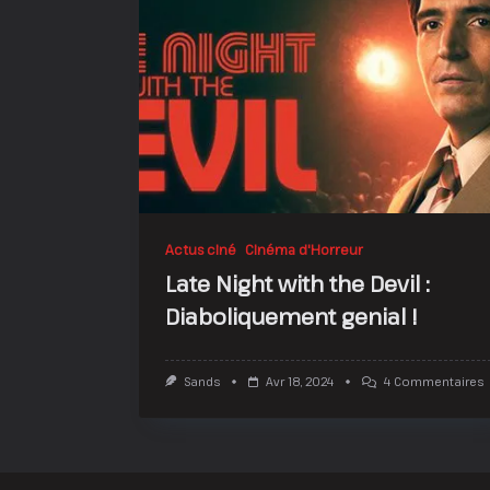
Actus ciné
Cinéma d'Horreur
Late Night with the Devil :
Diaboliquement genial !
S
Sands
Avr 18, 2024
4 Commentaires
L
N
W
T
D
: