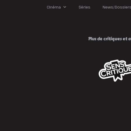
D
G
Cinéma
Séries
News/Dossier
!
Plus de critiques et av