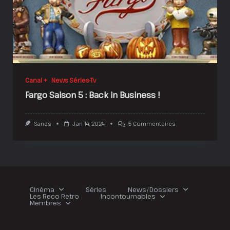
Canal +
News Séries-Tv
Fargo Saison 5 : Back in Business !
Sur
Sands
Jan 14, 2024
5 Commentaires
Fargo
Saison
5
:
Back
In
Business !
Cinéma
Séries
News/Dossiers
Les Reco Retro
Incontournables
Membres