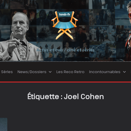
Actus et avis / ciné et séries
Séries
News/Dossiers
Les Reco Retro
Incontournables
Étiquette :
Joel Cohen