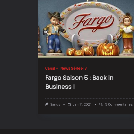
Canal +
News Séries-Tv
Fargo Saison 5 : Back in
Business !
S
Sands
Jan 14, 2024
5 Commentaires
F
5
:
I