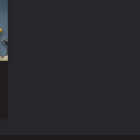
ur
argo
Saison
Back
n