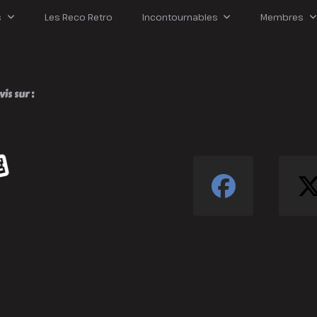
usiness !
s
Les Reco Retro
Incontournables
Membres
is sur :