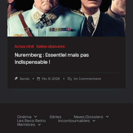
Actus ciné
Salles obscures
Nuremberg : Essentiel mais pas
indispensable !
Sur
Sands
Fév 8, 2026
Un Commentaire
Nuremberg
:
Essentiel
Mais
Pas
Indispensable
!
Cinéma
Séries
News/Dossiers
Les Reco Retro
Incontournables
Membres