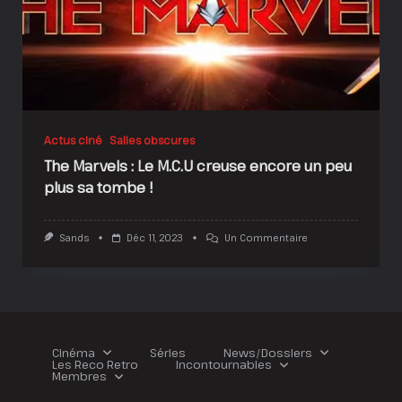
Actus ciné
Salles obscures
The Marvels : Le M.C.U creuse encore un peu
plus sa tombe !
Sur
Sands
Déc 11, 2023
Un Commentaire
The
Marvels
:
Le
M.C.U
Creuse
Encore
Un
Cinéma
Séries
News/Dossiers
Peu
Les Reco Retro
Incontournables
Plus
Membres
Sa
Tombe