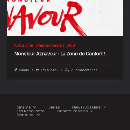
Actus ciné
Cinéma Francais
V.O.D
Monsieur Aznavour : La Zone de Confort !
Sur
Sands
Fév 4, 2025
2 Commentaires
Monsieur
Aznavour
:
La
Zone
De
Confort
!
Cinéma
Séries
News/Dossiers
Les Reco Retro
Incontournables
Membres