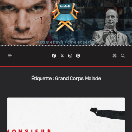
Skip
to
content
Actus et avis / ciné et séries
Étiquette :
Grand Corps Malade