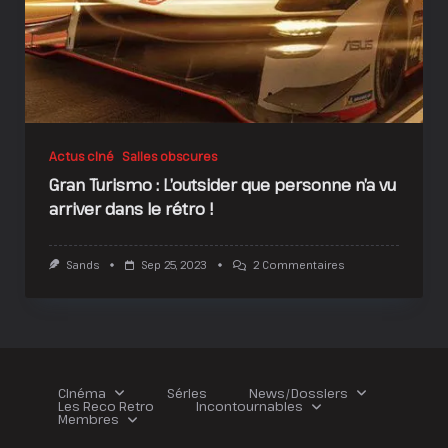
Actus ciné
Salles obscures
Gran Turismo : L’outsider que personne n’a vu
arriver dans le rétro !
Sur
Sands
Sep 25, 2023
2 Commentaires
Gran
Turismo
:
L’outsider
Que
Personne
N’a
Vu
Cinéma
Séries
News/Dossiers
Arriver
Les Reco Retro
Incontournables
Dans
Membres
Le
Rétro