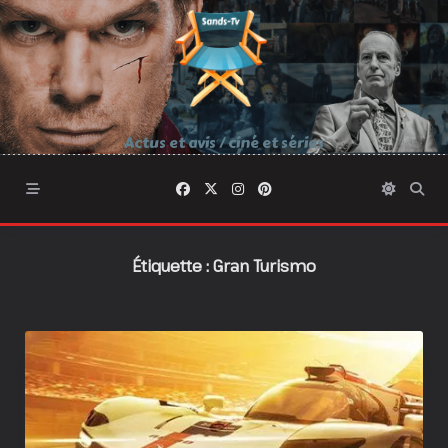
Skip
to
content
Actus et avis / ciné et séries
Étiquette :
Gran Turismo