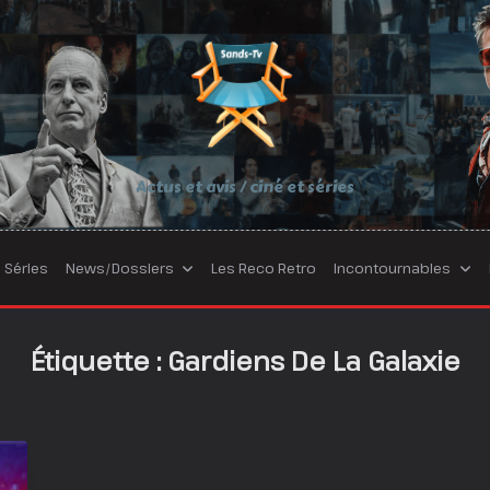
Actus et avis / ciné et séries
Séries
News/Dossiers
Les Reco Retro
Incontournables
Étiquette :
Gardiens De La Galaxie