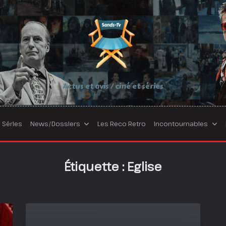
Actus et avis / ciné et séries
Séries
News/Dossiers
Les Reco Retro
Incontournables
Étiquette :
Eglise