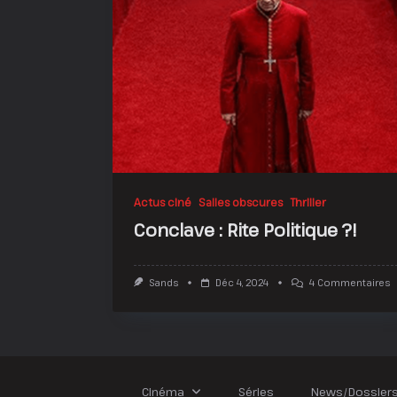
Actus ciné
Salles obscures
Thriller
Conclave : Rite Politique ?!
S
Sands
Déc 4, 2024
4 Commentaires
C
:
R
P
?!
Cinéma
Séries
News/Dossier