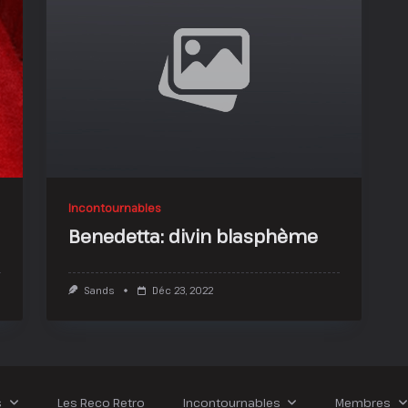
Incontournables
Benedetta: divin blasphème
ur
Sands
Déc 23, 2022
onclave
ite
olitique
s
Les Reco Retro
Incontournables
Membres