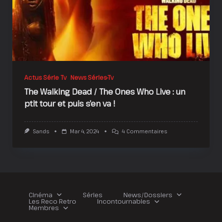
Actus Série Tv
News Séries-Tv
The Walking Dead / The Ones Who Live : un
ptit tour et puis s’en va !
Sur
Sands
Mar 4, 2024
4 Commentaires
The
Walking
Dead
/
The
Ones
Who
Live
Cinéma
Séries
News/Dossiers
:
Les Reco Retro
Incontournables
Un
Membres
Ptit
Tour