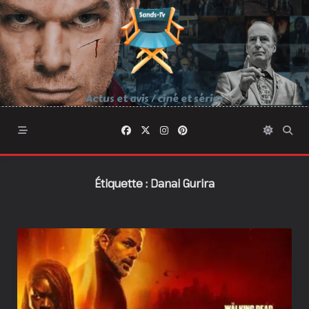
Skip
to
content
Actus et avis / ciné et séries
Étiquette :
Danai Gurira