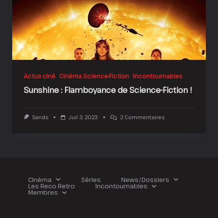
Actus ciné
Cinéma Science-Fiction
Incontournables
Sunshine : Flamboyance de Science-Fiction !
Sur
Sands
Juil 3, 2023
2 Commentaires
Sunshine
:
Flamboyance
De
Science-
Fiction
!
Cinéma
Séries
News/Dossiers
Les Reco Retro
Incontournables
Membres