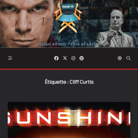
Skip
to
content
Actus et avis / ciné et séries
Étiquette :
Cliff Curtis