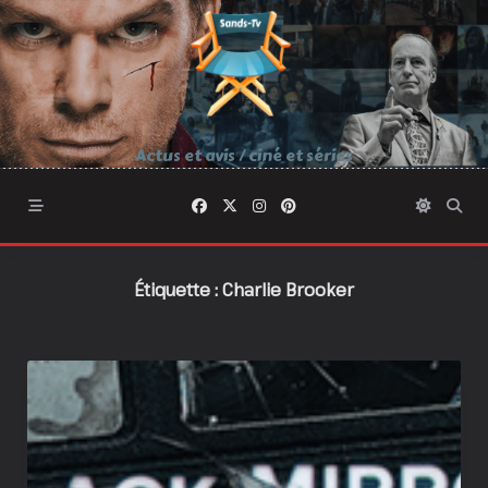
Skip
to
content
Actus et avis / ciné et séries
Étiquette :
Charlie Brooker