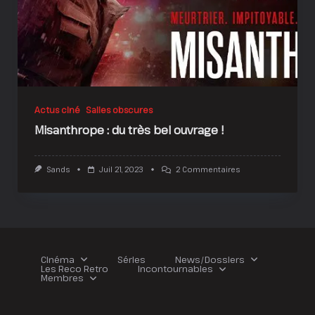
Actus ciné
Salles obscures
Misanthrope : du très bel ouvrage !
Sur
Sands
Juil 21, 2023
2 Commentaires
Misanthrope
:
Du
Très
Bel
Ouvrage
!
Cinéma
Séries
News/Dossiers
Les Reco Retro
Incontournables
Membres