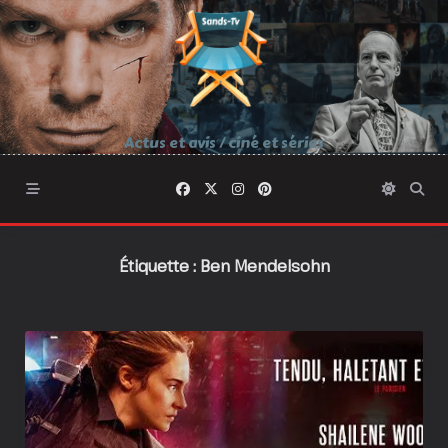
Skip
to
content
Actus et avis / ciné et séries
Étiquette :
Ben Mendelsohn