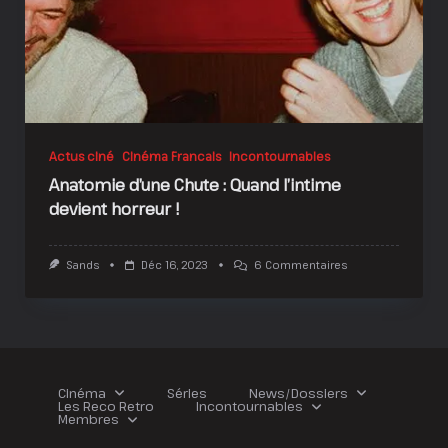
Actus ciné
Cinéma Francais
Incontournables
Anatomie d’une Chute : Quand l’intime
devient horreur !
Sur
Sands
Déc 16, 2023
6 Commentaires
Anatomie
D’une
Chute
:
Quand
L’intime
Devient
Horreur
Cinéma
Séries
News/Dossiers
!
Les Reco Retro
Incontournables
Membres