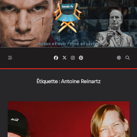
Skip
to
content
Actus et avis / ciné et séries
Étiquette :
Antoine Reinartz