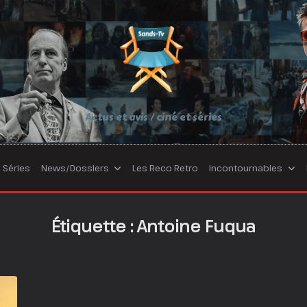
Actus et avis / ciné et séries
Séries
News/Dossiers
Les Reco Retro
Incontournables
Étiquette :
Antoine Fuqua