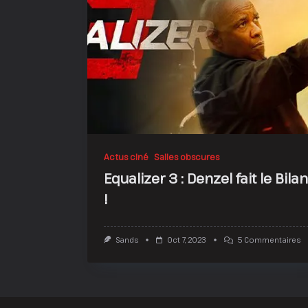
Actus ciné
Salles obscures
Equalizer 3 : Denzel fait le Bilan
!
Su
Sands
Oct 7, 2023
5 Commentaires
Eq
3
:
D
Fa
Le