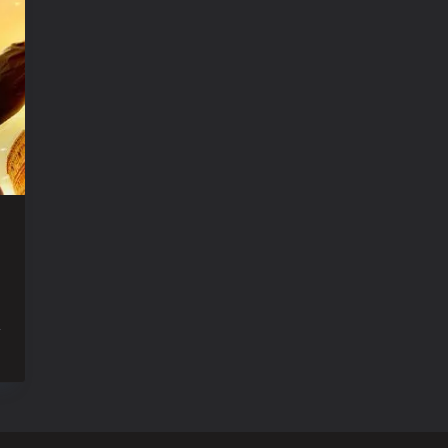
r
ualizer
enzel
it