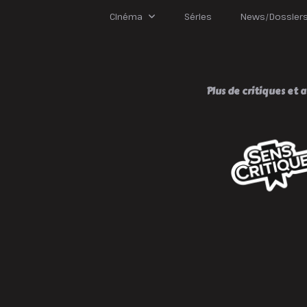
Bi
!
Cinéma
Séries
News/Dossier
Plus de critiques et av