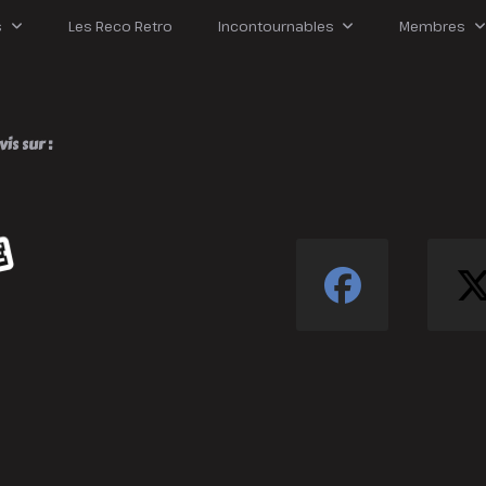
lan
s
Les Reco Retro
Incontournables
Membres
is sur :