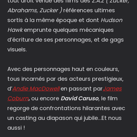
tout droit venue des films des
Z.A.Z
( Zucker,
Abrahams, Zucker )
références ultimes
sortis à la même époque et dont
Hudson
Hawk
emprunte quelques mécaniques
d’écriture de ses personnages, et de gags
visuels.
Avec des personnages haut en couleurs,
tous incarnés par des acteurs prestigieux,
d’
Andie MacDowell
en passant par
James
Coburn
,
ou encore
David Caruso
, le film
regorge de confrontations hilarantes avec
un casting au diapason qui jubile…Et nous
aussi !