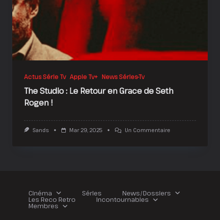
Actus Série Tv
Apple Tv+
News Séries-Tv
The Studio : Le Retour en Grace de Seth
Rogen !
Sur
Sands
Mar 29, 2025
Un Commentaire
The
Studio
:
Le
Retour
En
Grace
De
Cinéma
Séries
News/Dossiers
Seth
Les Reco Retro
Incontournables
Rogen
Membres
!