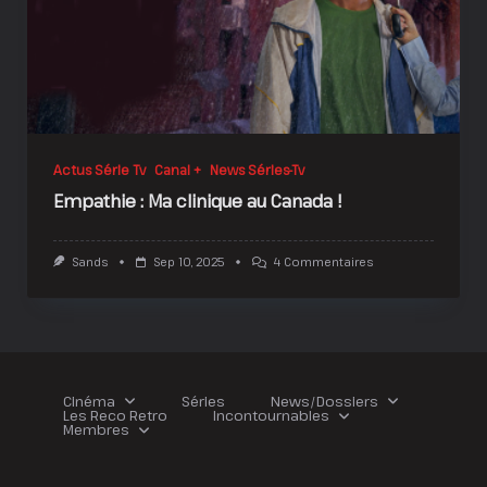
Actus Série Tv
Canal +
News Séries-Tv
Empathie : Ma clinique au Canada !
Sur
Sands
Sep 10, 2025
4 Commentaires
Empathie
:
Ma
Clinique
Au
Canada
!
Cinéma
Séries
News/Dossiers
Les Reco Retro
Incontournables
Membres