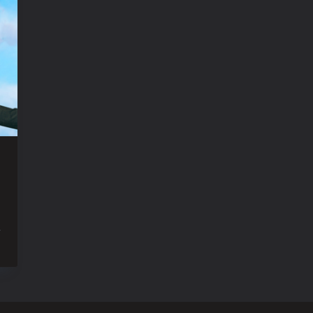
ur
n
lic