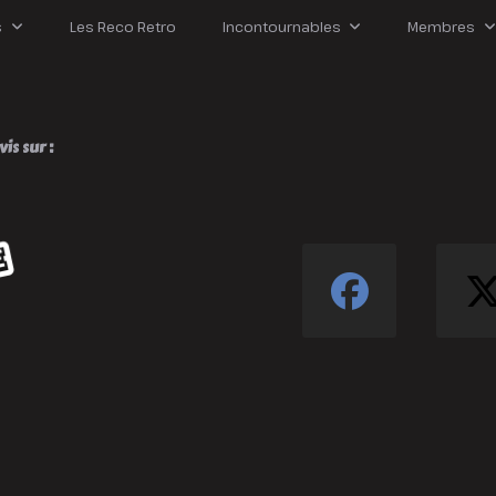
our
auver
s
Les Reco Retro
Incontournables
Membres
e
onde
nutile
is sur :