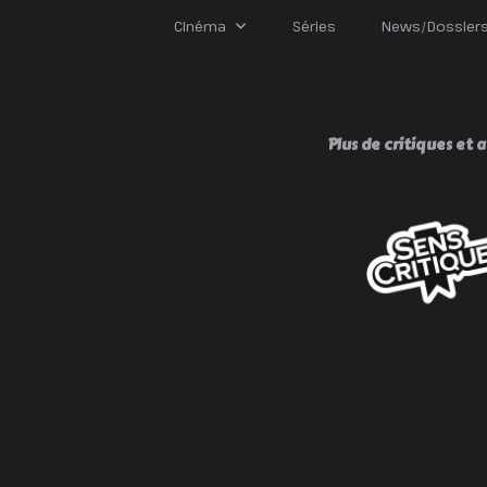
P
S
Cinéma
Séries
News/Dossier
L
M
:
I
!
Plus de critiques et av