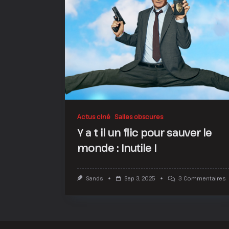
Actus ciné
Salles obscures
Y a t il un flic pour sauver le
monde : Inutile !
S
Sands
Sep 3, 2025
3 Commentaires
Y
A
T
Il
U
F