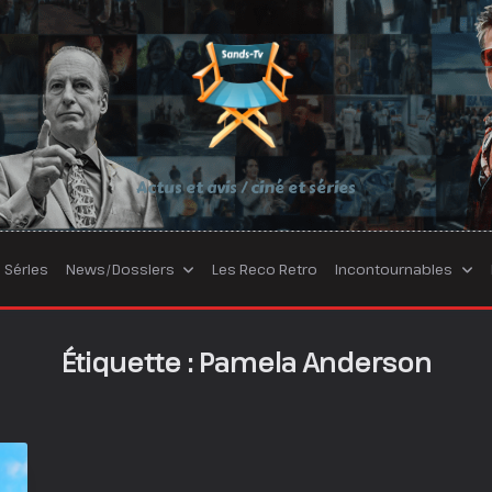
Actus et avis / ciné et séries
Séries
News/Dossiers
Les Reco Retro
Incontournables
Étiquette :
Pamela Anderson