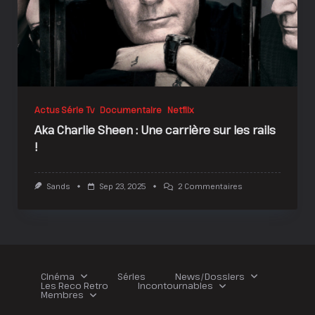
Actus Série Tv
Documentaire
Netflix
Aka Charlie Sheen : Une carrière sur les rails
!
Sur
Sands
Sep 23, 2025
2 Commentaires
Aka
Charlie
Sheen
:
Une
Carrière
Sur
Les
Cinéma
Séries
News/Dossiers
Rails
Les Reco Retro
Incontournables
!
Membres