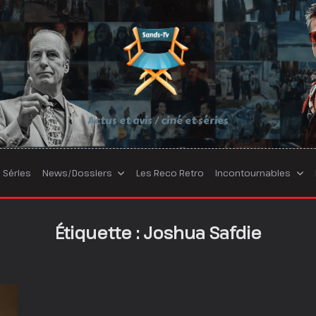
Actus et avis / ciné et séries
Séries
News/Dossiers
Les Reco Retro
Incontournables
Étiquette :
Joshua Safdie