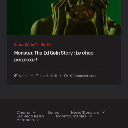
Actus Série Tv
Netflix
Monster, The Ed Gein Story : Le choc
perplexe !
Sur
Sands
Oct 5, 2025
5 Commentaires
Monster,
The
Ed
Gein
Story
:
Le
Choc
Cinéma
Séries
News/Dossiers
Perplexe
Les Reco Retro
Incontournables
!
Membres