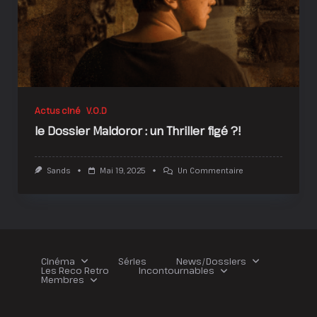
Actus ciné
V.O.D
le Dossier Maldoror : un Thriller figé ?!
Sur
Sands
Mai 19, 2025
Un Commentaire
Le
Dossier
Maldoror
:
Un
Thriller
Figé
?!
Cinéma
Séries
News/Dossiers
Les Reco Retro
Incontournables
Membres