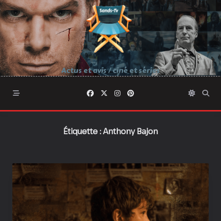
Skip
to
content
Actus et avis / ciné et séries
Étiquette :
Anthony Bajon